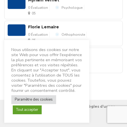
0 Évaluation
Psychologue
05
Florie Lemaire
0 Évaluation
Orthophoniste
05
Nous utilisons des cookies sur notre
Claire Boivin
site Web pour vous offrir l'expérience
la plus pertinente en mémorisant vos
0 Évaluation
Psychologue
préférences et vos visites répétées.
05
En cliquant sur "Accepter tout", vous
consentez à l'utilisation de TOUS les
cookies. Toutefois, vous pouvez
visiter "Paramètres des cookies" pour
fournir un consentement contrôlé.
Paramètre des cookies
Nous connaître
Mentions Légales
Règles d’usage
Tout accepter
Contactez-nous