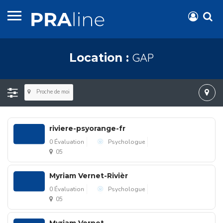
GAP
Location :
Proche de moi
riviere-psyorange-fr
0 Évaluation
Psychologue
05
Myriam Vernet-Rivièr
0 Évaluation
Psychologue
05
Myriam Vernet