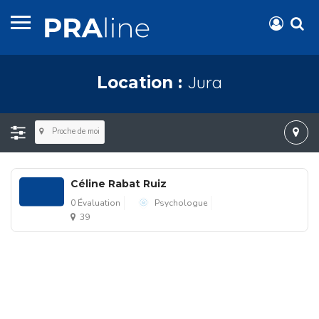
Jura
Location :
Proche de moi
Céline Rabat Ruiz
0 Évaluation
Psychologue
39