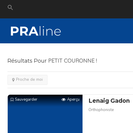
Search
for:
PETIT COURONNE
!
Résultats Pour
Proche de moi
Sauvegarder
Aperçu
Lenaig Gadon
Orthophoniste