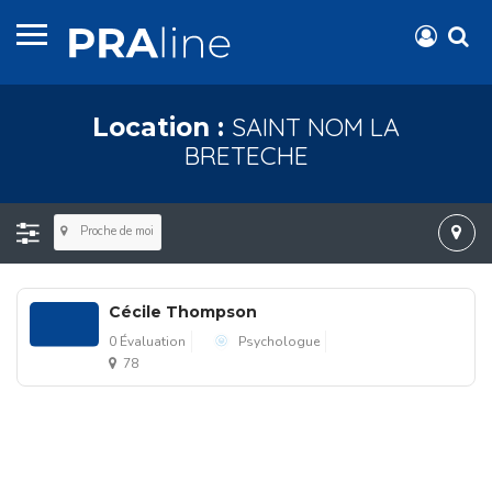
SAINT NOM LA
Location :
BRETECHE
Proche de moi
Cécile Thompson
0 Évaluation
Psychologue
78