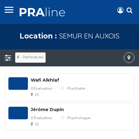
SEMUR EN AUXOIS
Location :
Proche de moi
Wafi Alkhlaf
0 Évaluation
Psychiatre
21
Jérôme Dupin
0 Évaluation
Psychologue
21