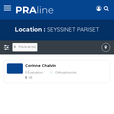
SEYSSINET PARISET
Location :
Proche de moi
Corinne Chalvin
0 Évaluation
Orthophoniste
38