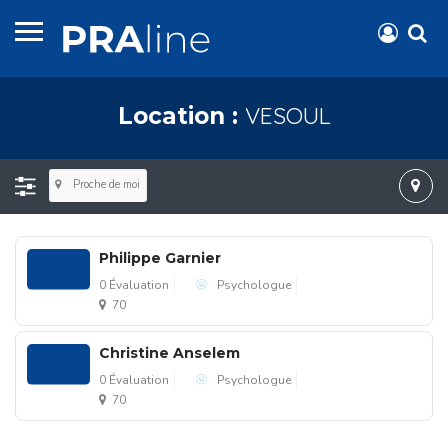
VESOUL
Location :
Proche de moi
Philippe Garnier
0 Évaluation
Psychologue
70
Christine Anselem
0 Évaluation
Psychologue
70